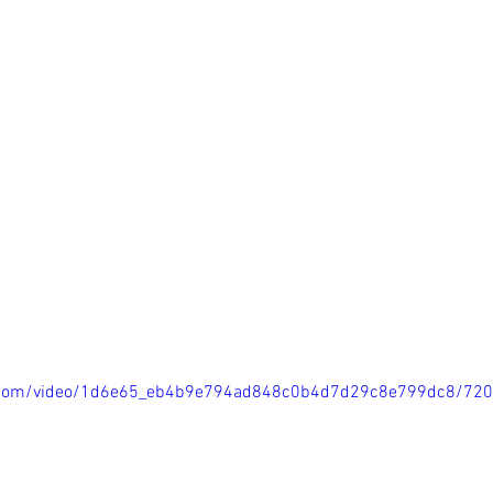
tic.com/video/1d6e65_eb4b9e794ad848c0b4d7d29c8e799dc8/72