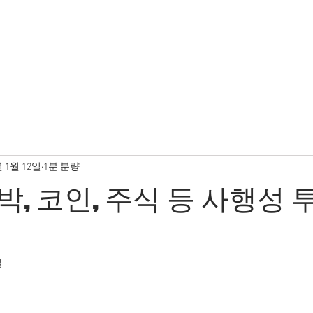
E
업무영역
변호사 소개
최신소식
상담문의
년 1월 12일
1분 분량
, 코인, 주식 등 사행성 
결
일