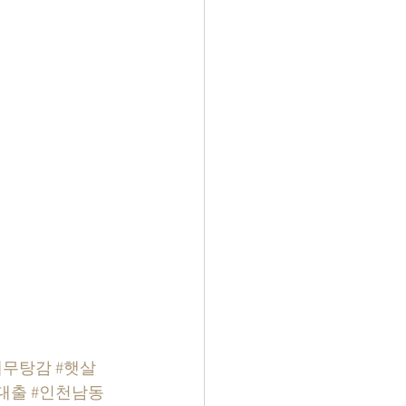
채무탕감
#햇살
대출
#인천남동