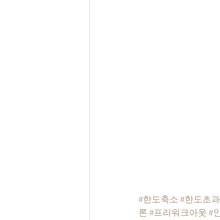
#한도축소
#한도초과
론
#프리워크아웃
#